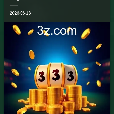
2026-06-13