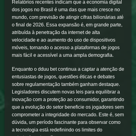
Relatórios recentes indicam que a economia digital
dos jogos no Brasil é uma das que mais cresce no
mundo, com previsão de atingir cifras bilionárias até
o final de 2026. Essa expansão é, em grande parte,
atribuída à penetração da internet de alta
velocidade e ao aumento do uso de dispositivos
móveis, tornando o acesso a plataformas de jogos
mais fácil e acessível a uma ampla demografia.
Enquanto o dduu bet continua a captar a atenção de
entusiastas de jogos, questões éticas e debates
sobre regulamentação também ganham destaque.
Legisladores discutem novas leis para equilibrar a
inovação com a proteção ao consumidor, garantindo
que a evolução do setor beneficie os jogadores sem
comprometer a integridade do mercado. Este é, sem
dúvida, um período fascinante para observar como
a tecnologia está redefinindo os limites do