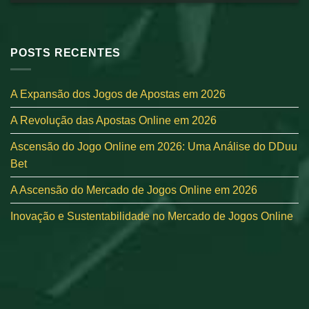
POSTS RECENTES
A Expansão dos Jogos de Apostas em 2026
A Revolução das Apostas Online em 2026
Ascensão do Jogo Online em 2026: Uma Análise do DDuu
Bet
A Ascensão do Mercado de Jogos Online em 2026
Inovação e Sustentabilidade no Mercado de Jogos Online