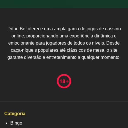
Dduu Bet oferece uma ampla gama de jogos de cassino
online, proporcionando uma experiência dinâmica e
emocionante para jogadores de todos os níveis. Desde
caça-níqueis populares até clássicos de mesa, o site
garante diversão e entretenimento a qualquer momento.
Categoria
Bingo