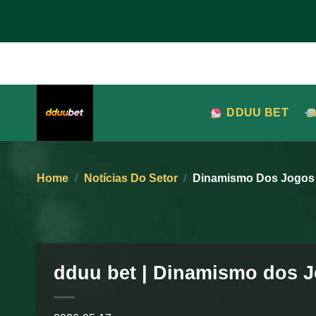
Skip
to
content
DDUU BET
Home
/
Notícias Do Setor
/
Dinamismo Dos Jogos 
dduu bet | Dinamismo dos 