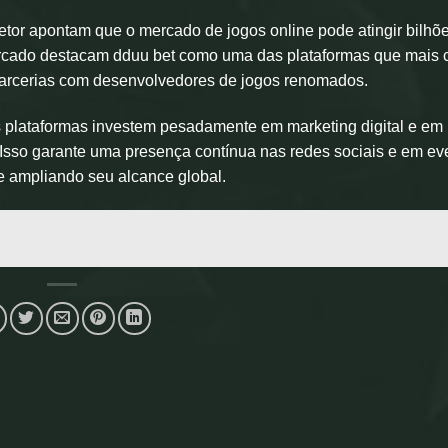
etor apontam que o mercado de jogos online pode atingir bilhõ
ercado destacam dduu bet como uma das plataformas que mais 
parcerias com desenvolvedores de jogos renomados.
s plataformas investem pesadamente em marketing digital e em
. Isso garante uma presença contínua nas redes sociais e em ev
e ampliando seu alcance global.