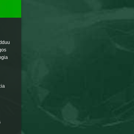
 dduu
gos
ogia
cia
s