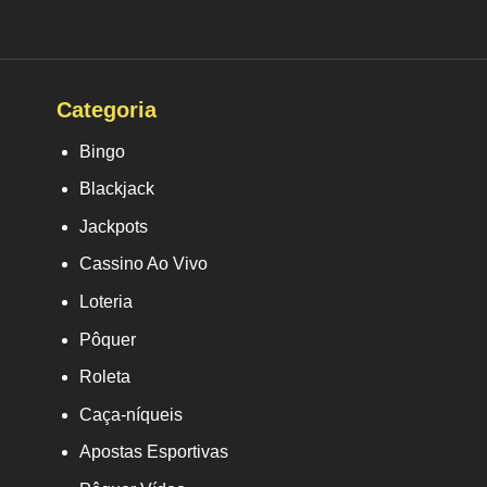
Categoria
Bingo
Blackjack
Jackpots
Cassino Ao Vivo
Loteria
Pôquer
Roleta
Caça-níqueis
Apostas Esportivas