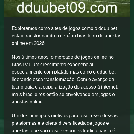
Exploramos como sites de jogos como o dduu bet
estão transformando o cenário brasileiro de apostas
online em 2026.
Nos últimos anos, o mercado de jogos online no
Brasil viu um crescimento exponencial,
especialmente com plataformas como o dduu bet
liderando essa transformação. Com o avanço da
tecnologia e a popularização do acesso à internet,
mais brasileiros estão se envolvendo em jogos e
apostas online.
Um dos principais motivos para o sucesso dessas
plataformas é a oferta diversificada de jogos e
apostas, que vão desde esportes tradicionais até