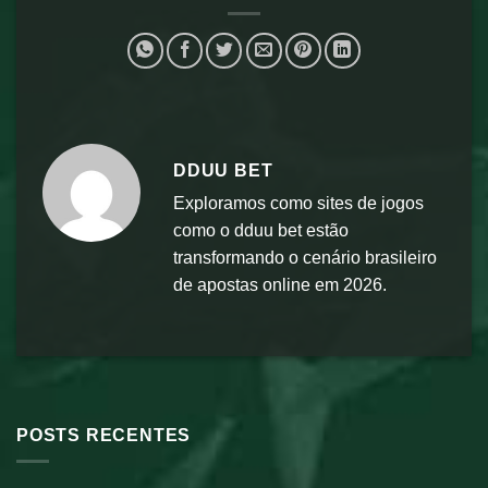
DDUU BET
Exploramos como sites de jogos
como o dduu bet estão
transformando o cenário brasileiro
de apostas online em 2026.
POSTS RECENTES