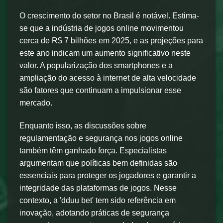
O crescimento do setor no Brasil é notável. Estima-
se que a indústria de jogos online movimentou
cerca de R$ 7 bilhões em 2025, e as projeções para
este ano indicam um aumento significativo neste
valor. A popularização dos smartphones e a
ampliação do acesso à internet de alta velocidade
são fatores que continuam a impulsionar esse
mercado.
Enquanto isso, as discussões sobre
regulamentação e segurança nos jogos online
também têm ganhado força. Especialistas
argumentam que políticas bem definidas são
essenciais para proteger os jogadores e garantir a
integridade das plataformas de jogos. Nesse
contexto, a 'dduu bet' tem sido referência em
inovação, adotando práticas de segurança