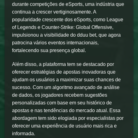
durante competições de eSports, uma indústria que
continua a crescer vertiginosamente. A
popularidade crescente dos eSports, como League
of Legends e Counter-Strike: Global Offensive,
impulsionou a visibilidade do dduu bet, que agora
patrocina vários eventos internacionais,
fortalecendo sua presença global.
Além disso, a plataforma tem se destacado por
oferecer estratégias de apostas inovadoras que
ajudam os usuários a maximizar suas chances de
sucesso. Com um algoritmo avançado de análise
de dados, os jogadores recebem sugestões
personalizadas com base em seu histórico de
apostas e nas tendências do mercado atual. Essa
abordagem tem sido elogiada por especialistas por
oferecer uma experiência de usuário mais rica e
informada.