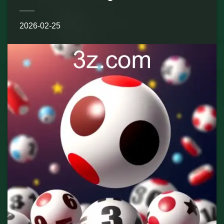
2026-02-25