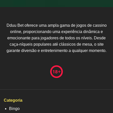
Dduu Bet oferece uma ampla gama de jogos de cassino
online, proporcionando uma experiência dinâmica e
emocionante para jogadores de todos os níveis. Desde
caça-níqueis populares até clássicos de mesa, o site
garante diversão e entretenimento a qualquer momento.
Categoria
Bingo