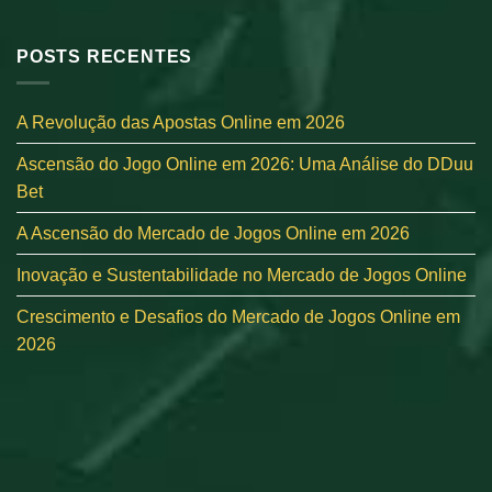
POSTS RECENTES
A Revolução das Apostas Online em 2026
Ascensão do Jogo Online em 2026: Uma Análise do DDuu
Bet
A Ascensão do Mercado de Jogos Online em 2026
Inovação e Sustentabilidade no Mercado de Jogos Online
Crescimento e Desafios do Mercado de Jogos Online em
2026