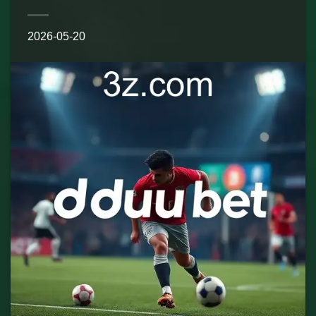
2026-05-20